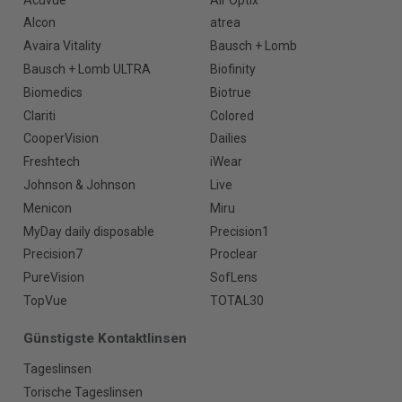
Alcon
atrea
Avaira Vitality
Bausch + Lomb
Bausch + Lomb ULTRA
Biofinity
Biomedics
Biotrue
Clariti
Colored
CooperVision
Dailies
Freshtech
iWear
Johnson & Johnson
Live
Menicon
Miru
MyDay daily disposable
Precision1
Precision7
Proclear
PureVision
SofLens
TopVue
TOTAL30
Günstigste Kontaktlinsen
Tageslinsen
Torische Tageslinsen