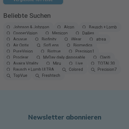
Beliebte Suchen
Johnson & Johnson
Alcon
Bausch + Lomb
CooperVision
Menicon
Dailies
Acuvue
Biofinity
iWear
atrea
Air Optix
SofLens
Biomedics
PureVision
Biotrue
Precision1
Proclear
MyDay daily disposable
Clariti
Avaira Vitality
Miru
Live
TOTAL30
Bausch + Lomb ULTRA
Colored
Precision7
TopVue
Freshtech
Newsletter abonnieren