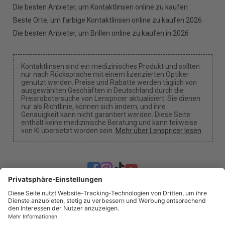
Die besten Anbieter, um Kontaktlinsen online zu kaufen
Beste Orte, um farbige Kontaktlinsen online zu kaufen 2026
Die besten Anbieter, um Brillen online zu kaufen in 2026
Kontaktlinsen sind ein medizinisches Produkt und sollten
nur nach Rücksprache mit einem lizenzierten Optiker
genutzt werden. Preise und Rabatte werden täglich von
ausgewählten Geschäften in Deutschland durch die
Preisrobotersuche von Lenspricer aktualisiert. Sie dienen
nur als Richtlinie, können sich ändern, und ihre
Genauigkeit kann nicht garantiert werden. Diese Seite
enthält keine medizinische Beratung und kann teilweise
von KI übersetzt worden sein.
Mehr über Lenspricer lesen
.
Cookie-Einstellungen
Wir können eine Provision erhalten, wenn du einen
unserer Links verwendest, um einen Kauf zu tätigen.