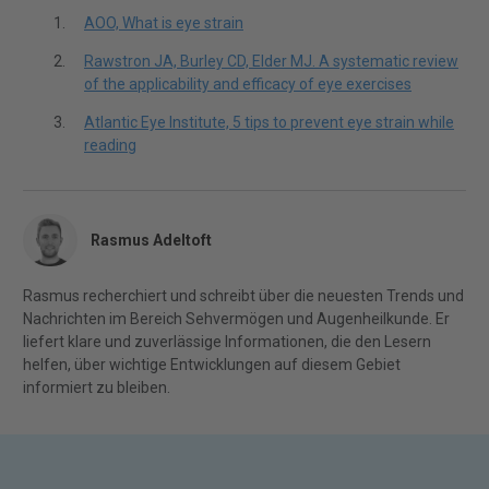
AOO, What is eye strain
Rawstron JA, Burley CD, Elder MJ. A systematic review
of the applicability and efficacy of eye exercises
Atlantic Eye Institute, 5 tips to prevent eye strain while
reading
Rasmus Adeltoft
Rasmus recherchiert und schreibt über die neuesten Trends und
Nachrichten im Bereich Sehvermögen und Augenheilkunde. Er
liefert klare und zuverlässige Informationen, die den Lesern
helfen, über wichtige Entwicklungen auf diesem Gebiet
informiert zu bleiben.