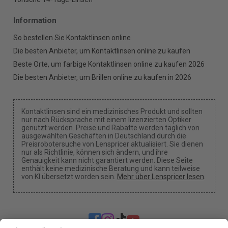
Information
So bestellen Sie Kontaktlinsen online
Die besten Anbieter, um Kontaktlinsen online zu kaufen
Beste Orte, um farbige Kontaktlinsen online zu kaufen 2026
Die besten Anbieter, um Brillen online zu kaufen in 2026
Kontaktlinsen sind ein medizinisches Produkt und sollten
nur nach Rücksprache mit einem lizenzierten Optiker
genutzt werden. Preise und Rabatte werden täglich von
ausgewählten Geschäften in Deutschland durch die
Preisrobotersuche von Lenspricer aktualisiert. Sie dienen
nur als Richtlinie, können sich ändern, und ihre
Genauigkeit kann nicht garantiert werden. Diese Seite
enthält keine medizinische Beratung und kann teilweise
von KI übersetzt worden sein.
Mehr über Lenspricer lesen
.