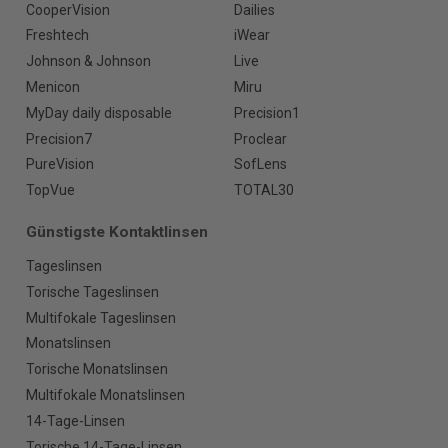
CooperVision
Dailies
Freshtech
iWear
Johnson & Johnson
Live
Menicon
Miru
MyDay daily disposable
Precision1
Precision7
Proclear
PureVision
SofLens
TopVue
TOTAL30
Günstigste Kontaktlinsen
Tageslinsen
Torische Tageslinsen
Multifokale Tageslinsen
Monatslinsen
Torische Monatslinsen
Multifokale Monatslinsen
14-Tage-Linsen
Torische 14-Tage-Linsen