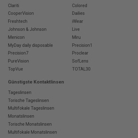
Clariti
Colored
CooperVision
Dailies
Freshtech
iWear
Johnson & Johnson
Live
Menicon
Miru
MyDay daily disposable
Precision1
Precision7
Proclear
PureVision
SofLens
TopVue
TOTAL30
Günstigste Kontaktlinsen
Tageslinsen
Torische Tageslinsen
Multifokale Tageslinsen
Monatslinsen
Torische Monatslinsen
Multifokale Monatslinsen