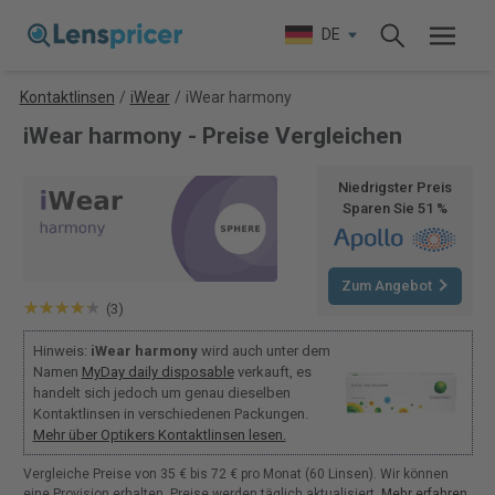
DE
Kontaktlinsen
/
iWear
/
iWear harmony
iWear harmony - Preise Vergleichen
Niedrigster Preis
Sparen Sie 51 %
Zum Angebot
(3)
Hinweis:
iWear harmony
wird auch unter dem
Namen
MyDay daily disposable
verkauft, es
handelt sich jedoch um genau dieselben
Kontaktlinsen in verschiedenen Packungen.
Mehr über Optikers Kontaktlinsen lesen.
Vergleiche Preise von 35 € bis 72 € pro Monat (60 Linsen). Wir können
eine Provision erhalten. Preise werden täglich aktualisiert.
Mehr erfahren
.