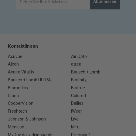
Abonnieren
Kontaktlinsen
Acuvue
Air Optix
Alcon
atrea
Avaira Vitality
Bausch + Lomb
Bausch + Lomb ULTRA
Biofinity
Biomedics
Biotrue
Clariti
Colored
CooperVision
Dailies
Freshtech
iWear
Johnson & Johnson
Live
Menicon
Miru
MyDay daily disposable
Precision1