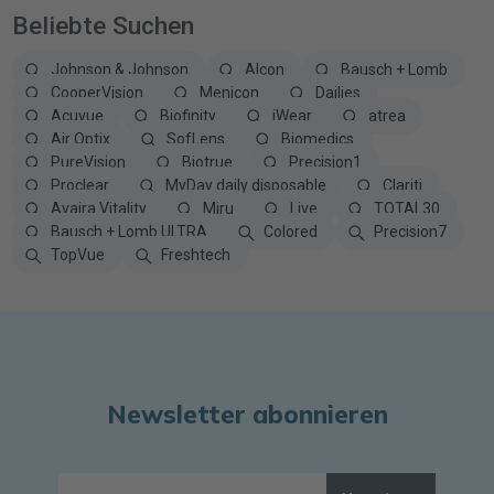
Beliebte Suchen
Johnson & Johnson
Alcon
Bausch + Lomb
CooperVision
Menicon
Dailies
Acuvue
Biofinity
iWear
atrea
Air Optix
SofLens
Biomedics
PureVision
Biotrue
Precision1
Proclear
MyDay daily disposable
Clariti
Avaira Vitality
Miru
Live
TOTAL30
Bausch + Lomb ULTRA
Colored
Precision7
TopVue
Freshtech
Newsletter abonnieren