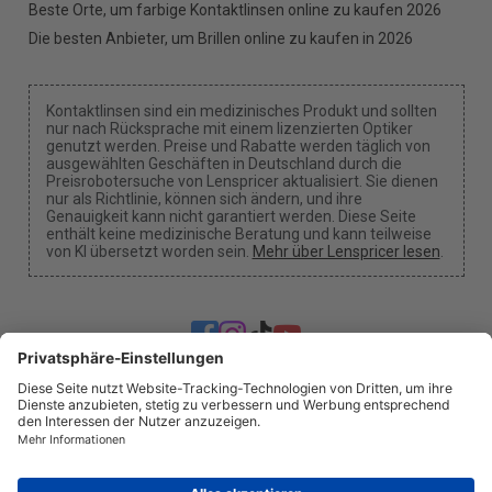
Beste Orte, um farbige Kontaktlinsen online zu kaufen 2026
Die besten Anbieter, um Brillen online zu kaufen in 2026
Kontaktlinsen sind ein medizinisches Produkt und sollten
nur nach Rücksprache mit einem lizenzierten Optiker
genutzt werden. Preise und Rabatte werden täglich von
ausgewählten Geschäften in Deutschland durch die
Preisrobotersuche von Lenspricer aktualisiert. Sie dienen
nur als Richtlinie, können sich ändern, und ihre
Genauigkeit kann nicht garantiert werden. Diese Seite
enthält keine medizinische Beratung und kann teilweise
von KI übersetzt worden sein.
Mehr über Lenspricer lesen
.
Cookie-Einstellungen
Wir können eine Provision erhalten, wenn du einen
unserer Links verwendest, um einen Kauf zu tätigen.
Über uns
Nachrichten
Information
Datenschutz
Impressum