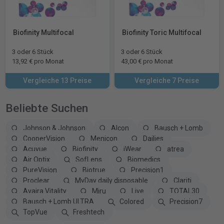
Biofinity Multifocal
Biofinity Toric Multifocal
3 oder 6 Stück
3 oder 6 Stück
13,92 € pro Monat
43,00 € pro Monat
Vergleiche 13 Preise
Vergleiche 7 Preise
Beliebte Suchen
Johnson & Johnson
Alcon
Bausch + Lomb
CooperVision
Menicon
Dailies
Acuvue
Biofinity
iWear
atrea
Air Optix
SofLens
Biomedics
PureVision
Biotrue
Precision1
Proclear
MyDay daily disposable
Clariti
Avaira Vitality
Miru
Live
TOTAL30
Bausch + Lomb ULTRA
Colored
Precision7
TopVue
Freshtech