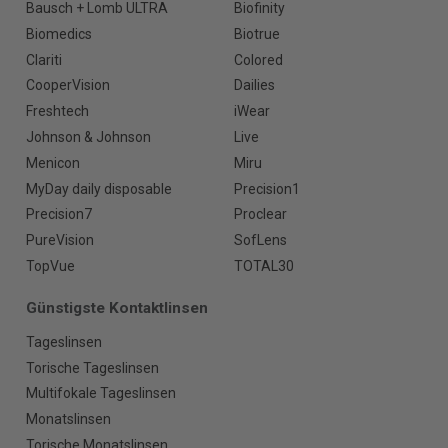
Bausch + Lomb ULTRA
Biofinity
Biomedics
Biotrue
Clariti
Colored
CooperVision
Dailies
Freshtech
iWear
Johnson & Johnson
Live
Menicon
Miru
MyDay daily disposable
Precision1
Precision7
Proclear
PureVision
SofLens
TopVue
TOTAL30
Günstigste Kontaktlinsen
Tageslinsen
Torische Tageslinsen
Multifokale Tageslinsen
Monatslinsen
Torische Monatslinsen