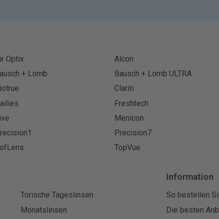
ir Optix
Alcon
ausch + Lomb
Bausch + Lomb ULTRA
iotrue
Clariti
ailies
Freshtech
ive
Menicon
recision1
Precision7
ofLens
TopVue
Information
Torische Tageslinsen
So bestellen Si
Monatslinsen
Die besten Anbi