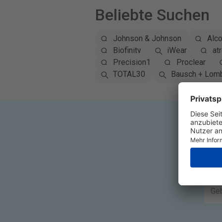
Beliebte Suchen
Johnson & Johnson
Alc
Biofinity
iWear
at
Precision1
Proclear
TOTAL30
Bausch + Lom