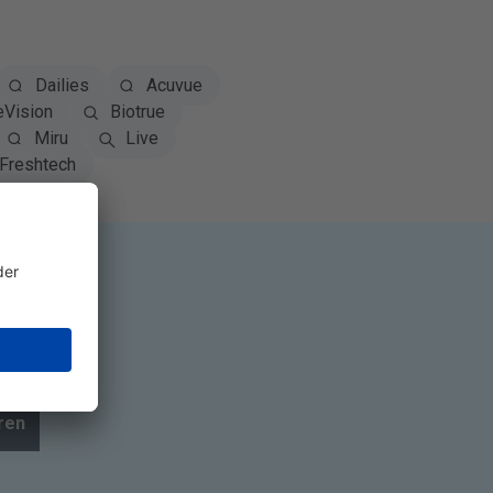
Dailies
Acuvue
eVision
Biotrue
Miru
Live
Freshtech
ren