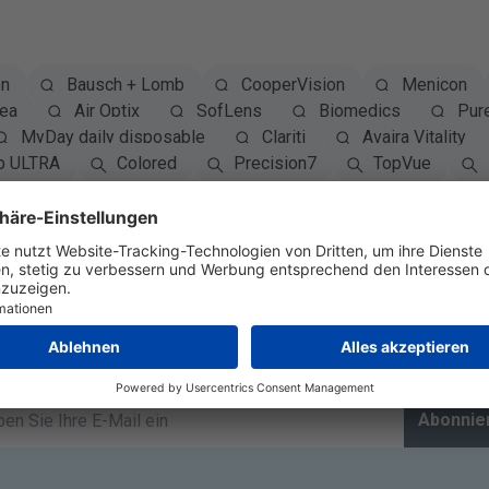
on
Bausch + Lomb
CooperVision
Menicon
rea
Air Optix
SofLens
Biomedics
Pur
MyDay daily disposable
Clariti
Avaira Vitality
b ULTRA
Colored
Precision7
TopVue
Newsletter abonnieren
Abonnie