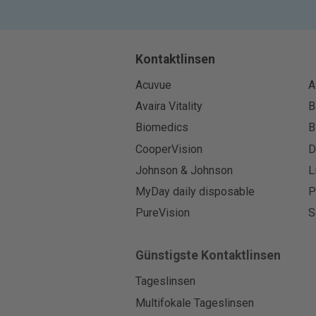
Kontaktlinsen
Acuvue
A
Avaira Vitality
B
Biomedics
B
CooperVision
D
Johnson & Johnson
L
MyDay daily disposable
P
PureVision
S
Günstigste Kontaktlinsen
Tageslinsen
Multifokale Tageslinsen