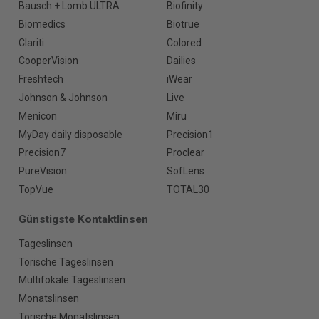
Bausch + Lomb ULTRA
Biofinity
Biomedics
Biotrue
Clariti
Colored
CooperVision
Dailies
Freshtech
iWear
Johnson & Johnson
Live
Menicon
Miru
MyDay daily disposable
Precision1
Precision7
Proclear
PureVision
SofLens
TopVue
TOTAL30
Günstigste Kontaktlinsen
Tageslinsen
Torische Tageslinsen
Multifokale Tageslinsen
Monatslinsen
Torische Monatslinsen