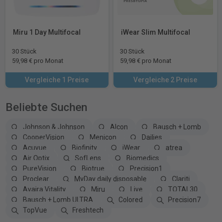
Miru 1 Day Multifocal
iWear Slim Multifocal
30 Stück
30 Stück
59,98 € pro Monat
59,98 € pro Monat
Vergleiche 1 Preise
Vergleiche 2 Preise
Beliebte Suchen
Johnson & Johnson
Alcon
Bausch + Lomb
CooperVision
Menicon
Dailies
Acuvue
Biofinity
iWear
atrea
Air Optix
SofLens
Biomedics
PureVision
Biotrue
Precision1
Proclear
MyDay daily disposable
Clariti
Avaira Vitality
Miru
Live
TOTAL30
Bausch + Lomb ULTRA
Colored
Precision7
TopVue
Freshtech