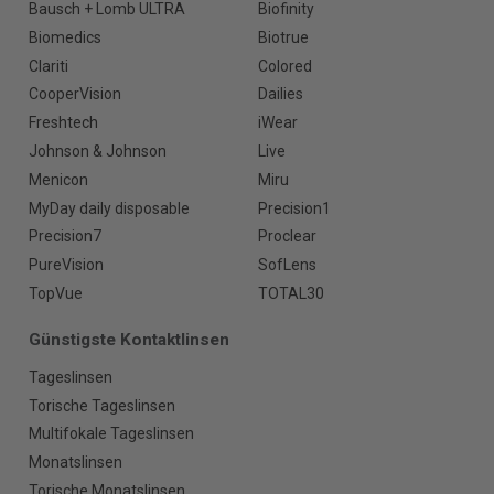
Bausch + Lomb ULTRA
Biofinity
Biomedics
Biotrue
Clariti
Colored
CooperVision
Dailies
Freshtech
iWear
Johnson & Johnson
Live
Menicon
Miru
MyDay daily disposable
Precision1
Precision7
Proclear
PureVision
SofLens
TopVue
TOTAL30
Günstigste Kontaktlinsen
Tageslinsen
Torische Tageslinsen
Multifokale Tageslinsen
Monatslinsen
Torische Monatslinsen