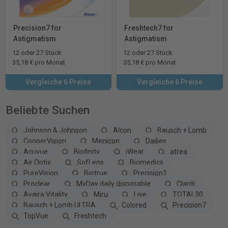
Precision7 for
Freshtech7 for
Astigmatism
Astigmatism
12 oder 27 Stück
12 oder 27 Stück
35,18 € pro Monat
35,18 € pro Monat
Vergleiche 6 Preise
Vergleiche 6 Preise
Beliebte Suchen
Johnson & Johnson
Alcon
Bausch + Lomb
CooperVision
Menicon
Dailies
Acuvue
Biofinity
iWear
atrea
Air Optix
SofLens
Biomedics
PureVision
Biotrue
Precision1
Proclear
MyDay daily disposable
Clariti
Avaira Vitality
Miru
Live
TOTAL30
Bausch + Lomb ULTRA
Colored
Precision7
TopVue
Freshtech