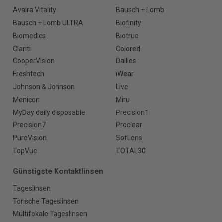
Avaira Vitality
Bausch + Lomb
Bausch + Lomb ULTRA
Biofinity
Biomedics
Biotrue
Clariti
Colored
CooperVision
Dailies
Freshtech
iWear
Johnson & Johnson
Live
Menicon
Miru
MyDay daily disposable
Precision1
Precision7
Proclear
PureVision
SofLens
TopVue
TOTAL30
Günstigste Kontaktlinsen
Tageslinsen
Torische Tageslinsen
Multifokale Tageslinsen