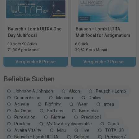
Bausch + Lomb ULTRA One
Bausch + Lomb ULTRA
Day Multifocal
Multifocal for Astigmatism
30 oder 90 Stück
6 Stück
71,30 € pro Monat
39,62 € pro Monat
Vergleiche 8 Preise
Vergleiche 7 Preise
Beliebte Suchen
Johnson & Johnson
Alcon
Bausch + Lomb
CooperVision
Menicon
Dailies
Acuvue
Biofinity
iWear
atrea
Air Optix
SofLens
Biomedics
PureVision
Biotrue
Precision1
Proclear
MyDay daily disposable
Clariti
Avaira Vitality
Miru
Live
TOTAL30
Bausch + Lomb ULTRA
Colored
Precision7