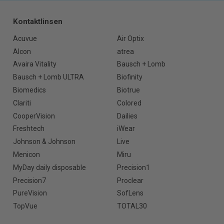
Kontaktlinsen
Acuvue
Air Optix
Alcon
atrea
Avaira Vitality
Bausch + Lomb
Bausch + Lomb ULTRA
Biofinity
Biomedics
Biotrue
Clariti
Colored
CooperVision
Dailies
Freshtech
iWear
Johnson & Johnson
Live
Menicon
Miru
MyDay daily disposable
Precision1
Precision7
Proclear
PureVision
SofLens
TopVue
TOTAL30