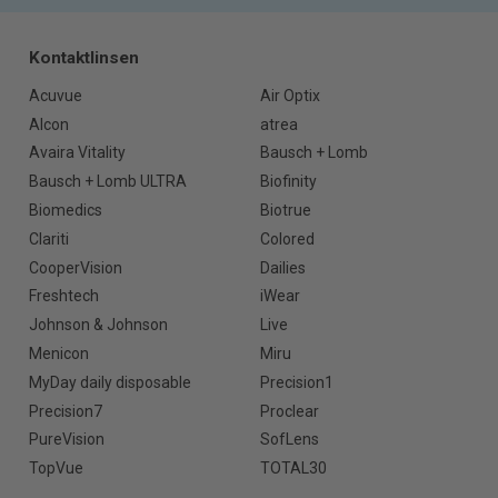
Kontaktlinsen
Acuvue
Air Optix
Alcon
atrea
Avaira Vitality
Bausch + Lomb
Bausch + Lomb ULTRA
Biofinity
Biomedics
Biotrue
Clariti
Colored
CooperVision
Dailies
Freshtech
iWear
Johnson & Johnson
Live
Menicon
Miru
MyDay daily disposable
Precision1
Precision7
Proclear
PureVision
SofLens
TopVue
TOTAL30