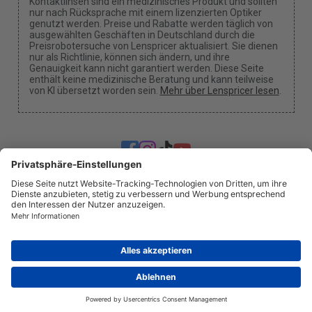
Kontaktlinsen sind ein medizinisches Produkt und sollten
nur nach Rücksprache mit einem lizenzierten Optiker
genutzt werden. Preise und Rabatte werden täglich von
ausgewählten Geschäften in Deutschland durch die
Preisrobotersuche von Lenspricer aktualisiert. Sie dienen
nur als Richtlinie, können sich ändern, und ihre
Genauigkeit kann nicht garantiert werden. Diese Seite
enthält keine medizinische Beratung und kann teilweise
von KI übersetzt worden sein.
Mehr über Lenspricer lesen
.
Cookie-Einstellungen
Wir können eine Provision erhalten, wenn du einen
unserer Links verwendest, um einen Kauf zu tätigen.
Über uns
Nachrichten
Information
Datenschutz
Impressum
info@lenspricer.de
DE
© 2026
Lenspricer
DK44428156