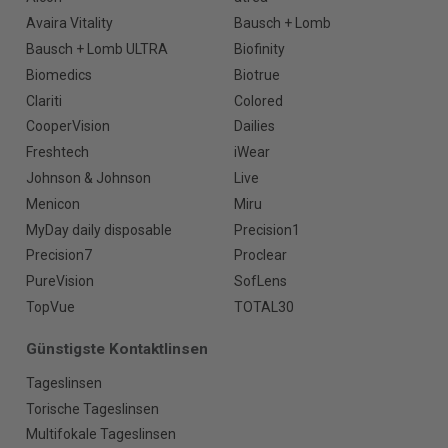
Avaira Vitality
Bausch + Lomb
Bausch + Lomb ULTRA
Biofinity
Biomedics
Biotrue
Clariti
Colored
CooperVision
Dailies
Freshtech
iWear
Johnson & Johnson
Live
Menicon
Miru
MyDay daily disposable
Precision1
Precision7
Proclear
PureVision
SofLens
TopVue
TOTAL30
Günstigste Kontaktlinsen
Tageslinsen
Torische Tageslinsen
Multifokale Tageslinsen