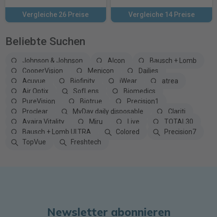
Vergleiche 26 Preise
Vergleiche 14 Preise
Beliebte Suchen
Johnson & Johnson
Alcon
Bausch + Lomb
CooperVision
Menicon
Dailies
Acuvue
Biofinity
iWear
atrea
Air Optix
SofLens
Biomedics
PureVision
Biotrue
Precision1
Proclear
MyDay daily disposable
Clariti
Avaira Vitality
Miru
Live
TOTAL30
Bausch + Lomb ULTRA
Colored
Precision7
TopVue
Freshtech
Newsletter abonnieren