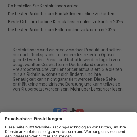
So bestellen Sie Kontaktlinsen online
Die besten Anbieter, um Kontaktlinsen online zu kaufen
Beste Orte, um farbige Kontaktlinsen online zu kaufen 2026
Die besten Anbieter, um Brillen online zu kaufen in 2026
Kontaktlinsen sind ein medizinisches Produkt und sollten
nur nach Rücksprache mit einem lizenzierten Optiker
genutzt werden. Preise und Rabatte werden täglich von
ausgewählten Geschäften in Deutschland durch die
Preisrobotersuche von Lenspricer aktualisiert. Sie dienen
nur als Richtlinie, können sich ändern, und ihre
Genauigkeit kann nicht garantiert werden. Diese Seite
enthält keine medizinische Beratung und kann teilweise
von KI übersetzt worden sein.
Mehr über Lenspricer lesen
.
Cookie-Einstellungen