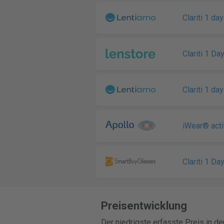
Clariti 1 da
Clariti 1 Da
Clariti 1 da
iWear® acti
Clariti 1 Da
Preisentwicklung
Der niedrigste erfasste Preis in d