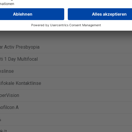
ctiv Presbyopia (30 Linsen) beträgt 27,81 €.
Zum Angebot bei Ap
ctiv Presbyopia (90 Linsen) beträgt 116,90 €.
Zum Angebot bei L
r Activ Presbyopia
iti 1 Day Multifocal
eslinse
ifokale Kontaktlinse
perVision
ofilcon A
%
k/t