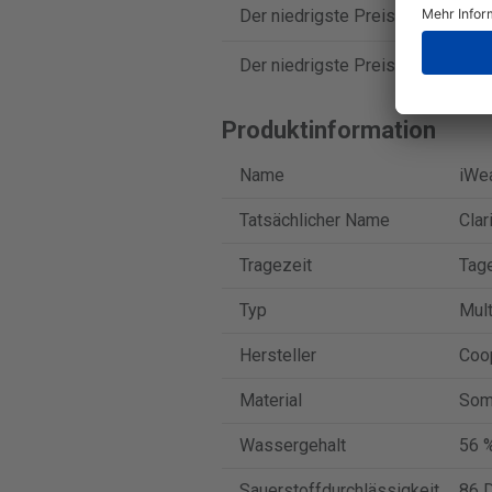
Der niedrigste Preis für iWear A
Der niedrigste Preis für iWear A
Produktinformation
Name
iWea
Tatsächlicher Name
Clar
Tragezeit
Tag
Typ
Mult
Hersteller
Coo
Material
Som
Wassergehalt
56 
Sauerstoffdurchlässigkeit
86 D