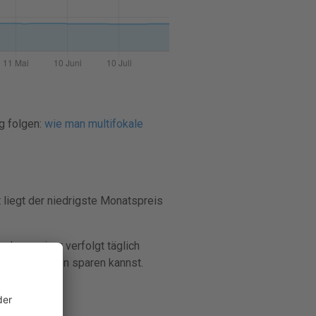
g folgen:
wie man multifokale
liegt der niedrigste Monatspreis
 Lenspricer verfolgt täglich
Kontaktlinsen sparen kannst.