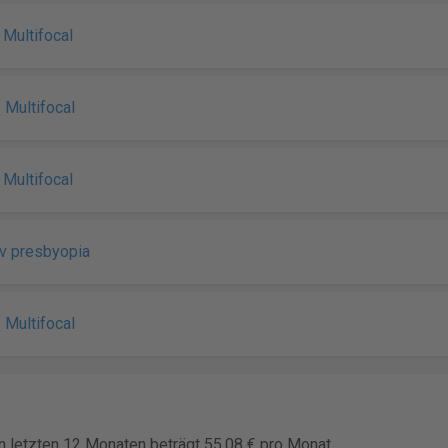
y Multifocal
y Multifocal
y Multifocal
v presbyopia
y Multifocal
en letzten 12 Monaten beträgt 55,08 € pro Monat.