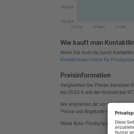
Wie kauft man Kontaktli
Wenn Sie noch nie zuvor Kontaktlin
Kontaktlinsen online für Presbyopi
Preisinformation
Vergleichen Sie Preise zwischen 8 
bei 55,62 € und der höchste bei 97,
Wir empfehlen dir, vor dem Online-
Preise und Angebote mehrerer Händl
iWear Activ Presbyopia wird in Pac