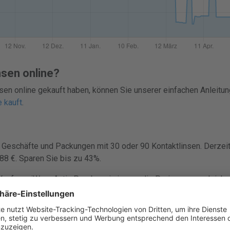
nsen online?
sen online gekauft haben, können Sie unserer einfachen Anleitun
e kauft
.
Geschäfte und Packungen mit 30 oder 90 Kontaktlinsen. Derzeit 
88 €. Sparen Sie bis zu 43%.
Kauf von iWear Activ Presbyopia immer die Preise zu vergleichen.
er, damit du schnell wettbewerbsfähige Preise findest und bei 
kungen mit 30 oder 90 Kontaktlinsen verkauft.