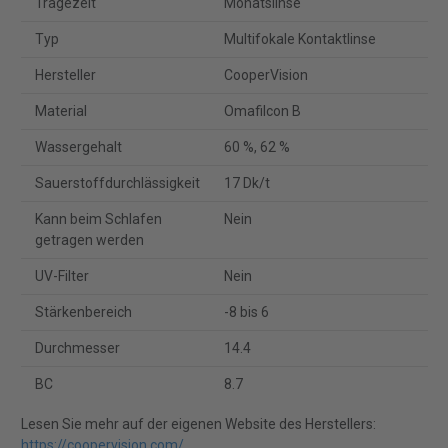
Tragezeit
Monatslinse
Typ
Multifokale Kontaktlinse
Hersteller
CooperVision
Material
Omafilcon B
Wassergehalt
60 %, 62 %
Sauerstoffdurchlässigkeit
17 Dk/t
Kann beim Schlafen
Nein
getragen werden
UV-Filter
Nein
Stärkenbereich
-8 bis 6
Durchmesser
14.4
BC
8.7
Lesen Sie mehr auf der eigenen Website des Herstellers:
https://coopervision.com/
.