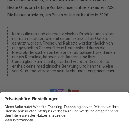
Beste Orte, um farbige Kontaktlinsen online zu kaufen 2026
Die besten Anbieter, um Brillen online zu kaufen in 2026
Kontaktlinsen sind ein medizinisches Produkt und sollten
nur nach Rücksprache mit einem lizenzierten Optiker
genutzt werden. Preise und Rabatte werden täglich von
ausgewählten Geschäften in Deutschland durch die
Preisrobotersuche von Lenspricer aktualisiert. Sie dienen
nur als Richtlinie, können sich ändern, und ihre
Genauigkeit kann nicht garantiert werden. Diese Seite
enthält keine medizinische Beratung und kann teilweise
von KI übersetzt worden sein.
Mehr über Lenspricer lesen
.
Cookie-Einstellungen
Wir können eine Provision erhalten, wenn du einen
unserer Links verwendest, um einen Kauf zu tätigen.