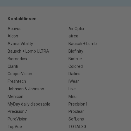
Kontaktlinsen
Acuvue
Air Optix
Alcon
atrea
Avaira Vitality
Bausch + Lomb
Bausch + Lomb ULTRA
Biofinity
Biomedics
Biotrue
Clariti
Colored
CooperVision
Dailies
Freshtech
iWear
Johnson & Johnson
Live
Menicon
Miru
MyDay daily disposable
Precision1
Precision7
Proclear
PureVision
SofLens
TopVue
TOTAL30