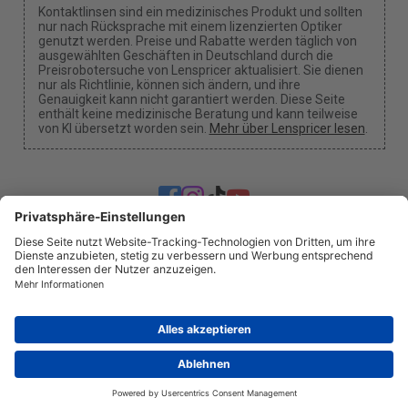
Kontaktlinsen sind ein medizinisches Produkt und sollten
nur nach Rücksprache mit einem lizenzierten Optiker
genutzt werden. Preise und Rabatte werden täglich von
ausgewählten Geschäften in Deutschland durch die
Preisrobotersuche von Lenspricer aktualisiert. Sie dienen
nur als Richtlinie, können sich ändern, und ihre
Genauigkeit kann nicht garantiert werden. Diese Seite
enthält keine medizinische Beratung und kann teilweise
von KI übersetzt worden sein.
Mehr über Lenspricer lesen
.
Cookie-Einstellungen
Wir können eine Provision erhalten, wenn du einen
unserer Links verwendest, um einen Kauf zu tätigen.
Über uns
Nachrichten
Information
Datenschutz
Impressum
info@lenspricer.de
DE
© 2026
Lenspricer
DK44428156