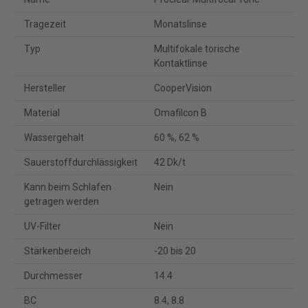
Tragezeit
Monatslinse
Typ
Multifokale torische
Kontaktlinse
Hersteller
CooperVision
Material
Omafilcon B
Wassergehalt
60 %, 62 %
Sauerstoffdurchlässigkeit
42 Dk/t
Kann beim Schlafen
Nein
getragen werden
UV-Filter
Nein
Stärkenbereich
-20 bis 20
Durchmesser
14.4
BC
8.4, 8.8