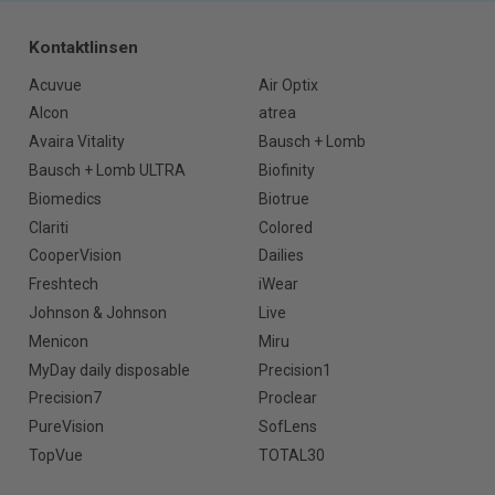
Kontaktlinsen
Acuvue
Air Optix
Alcon
atrea
Avaira Vitality
Bausch + Lomb
Bausch + Lomb ULTRA
Biofinity
Biomedics
Biotrue
Clariti
Colored
CooperVision
Dailies
Freshtech
iWear
Johnson & Johnson
Live
Menicon
Miru
MyDay daily disposable
Precision1
Precision7
Proclear
PureVision
SofLens
TopVue
TOTAL30