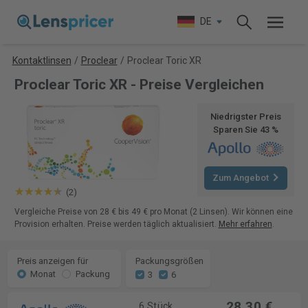
DE
Kontaktlinsen
/
Proclear
/
Proclear Toric XR
Proclear Toric XR - Preise Vergleichen
Niedrigster Preis
Sparen Sie 43 %
Zum Angebot
(2)
Vergleiche Preise von 28 € bis 49 € pro Monat (2 Linsen). Wir können eine
Provision erhalten. Preise werden täglich aktualisiert.
Mehr erfahren
.
Preis anzeigen für
Packungsgrößen
Monat
Packung
3
6
28,30 €
6 Stück